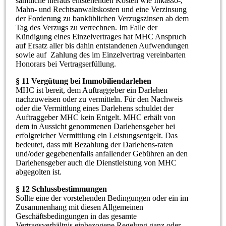
sämtliche hieraus entstehenden Kosten wie Inkasso-,
Mahn- und Rechtsanwaltskosten und eine Verzinsung
der Forderung zu banküblichen Verzugszinsen ab dem
Tag des Verzugs zu verrechnen. Im Falle der
Kündigung eines Einzelvertrages hat MHC Anspruch
auf Ersatz aller bis dahin entstandenen Aufwendungen
sowie auf Zahlung des im Einzelvertrag vereinbarten
Honorars bei Vertragserfüllung.
§ 11 Vergütung bei Immobiliendarlehen
MHC ist bereit, dem Auftraggeber ein Darlehen
nachzuweisen oder zu vermitteln. Für den Nachweis
oder die Vermittlung eines Darlehens schuldet der
Auftraggeber MHC kein Entgelt. MHC erhält von
dem in Aussicht genommenen Darlehensgeber bei
erfolgreicher Vermittlung ein Leistungsentgelt. Das
bedeutet, dass mit Bezahlung der Darlehens-raten
und/oder gegebenenfalls anfallender Gebühren an den
Darlehensgeber auch die Dienstleistung von MHC
abgegolten ist.
§ 12 Schlussbestimmungen
Sollte eine der vorstehenden Bedingungen oder ein im
Zusammenhang mit diesen Allgemeinen
Geschäftsbedingungen in das gesamte
Vertragsverhältnis einbezogene Regelung ganz oder